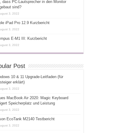
, dass PC-Lautsprecher in den Monitor
gebaut sind?
ugust 3, 2022
le iPad Pro 12.9 Kurzbericht
ugust 3, 2022
mpus E-M1 III: Kurzbericht
ugust 3, 2022
ular Post
dows 10 & 11 Upgrade-Leitfaden (für
steiger erklärt)
ugust 3, 2022
ues MacBook Air 2020: Magic Keyboard
igert Speicherplatz und Leistung
ugust 3, 2022
son EcoTank M2140 Testbericht
ugust 3, 2022