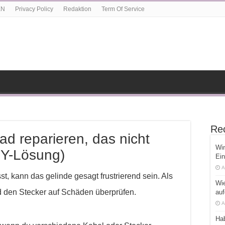
EN
Privacy Policy
Redaktion
Term Of Service
Re
d reparieren, das nicht
Win
IY-Lösung)
Ein
A
st, kann das gelinde gesagt frustrierend sein. Als
Wie
d den Stecker auf Schäden überprüfen.
auf
A
Ha