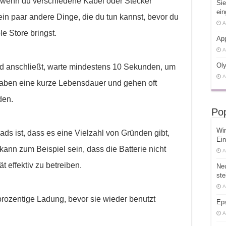
r wenn du verschiedene Kabel oder Stecker
Sie
ein
 ein paar andere Dinge, die du tun kannst, bevor du
A
le Store bringst.
App
A
Oly
d anschließt, warte mindestens 10 Sekunden, um
A
haben eine kurze Lebensdauer und gehen oft
rden.
Pop
Win
ds ist, dass es eine Vielzahl von Gründen gibt,
Ein
kann zum Beispiel sein, dass die Batterie nicht
A
t effektiv zu betreiben.
Ne
ste
A
prozentige Ladung, bevor sie wieder benutzt
Ep
A