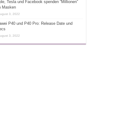
le, Tesla und Facebook spenden “Millionen”
n Masken
ugust 3, 2022
awei P40 und P40 Pro: Release Date und
ecs
ugust 3, 2022