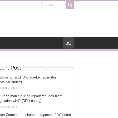
cent Post
dows 10 & 11 Upgrade-Leitfaden (für
steiger erklärt)
ugust 3, 2022
 kann man ein iPad reparieren, das nicht
geladen wird? (DIY-Lösung)
ugust 3, 2022
ben Computermonitore Lautsprecher? Wussten